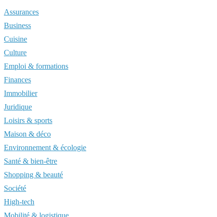
Assurances
Business
Cuisine
Culture
Emploi & formations
Finances
Immobilier
Juridique
Loisirs & sports
Maison & déco
Environnement & écologie
Santé & bien-être
Shopping & beauté
Société
High-tech
Mobilité & logistique