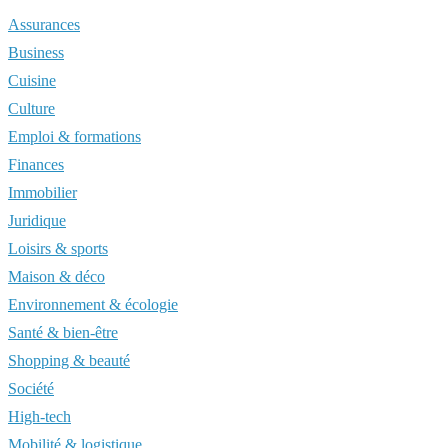
Assurances
Business
Cuisine
Culture
Emploi & formations
Finances
Immobilier
Juridique
Loisirs & sports
Maison & déco
Environnement & écologie
Santé & bien-être
Shopping & beauté
Société
High-tech
Mobilité & logistique