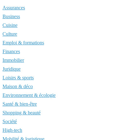
Assurances
Business
Cuisine
Culture
Emploi & formations
Finances
Immobilier
Juridique
Loisirs & sports
Maison & déco
Environnement & écologie
Santé & bien-être
Shopping & beauté
Société
High-tech
Mobilité & logistique