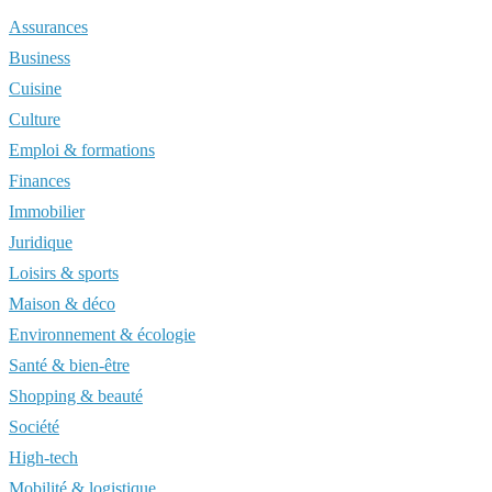
Assurances
Business
Cuisine
Culture
Emploi & formations
Finances
Immobilier
Juridique
Loisirs & sports
Maison & déco
Environnement & écologie
Santé & bien-être
Shopping & beauté
Société
High-tech
Mobilité & logistique