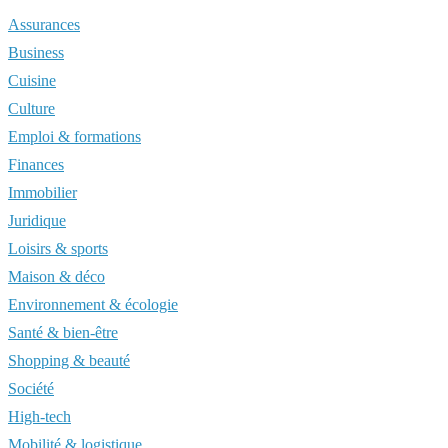
Assurances
Business
Cuisine
Culture
Emploi & formations
Finances
Immobilier
Juridique
Loisirs & sports
Maison & déco
Environnement & écologie
Santé & bien-être
Shopping & beauté
Société
High-tech
Mobilité & logistique